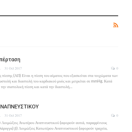
Υπέρταση
DOTOU
31 Oct 2017
0
 πίεσης (ΑΠ) Είναι η πίεση του αίματος που εξασκείται στα τοιχώματα των
υστολή και διαστολή του καρδιακού μυός και μετριέται σε mmHg. Κατά
 την συστολική πίεση και κατά την διαστολή…
ΑΝΑΠΝΕΥΣΤΙΚΟΥ
DOTOU
31 Oct 2017
0
 Λοιμώξεις Ανωτέρου Αναπνευστικού (αφορούν αυτιά, παραρρίνιους
λάρυγγα) β) Λοιμώξεις Κατωτέρου Αναπνευστικού (αφορούν τραχεία,