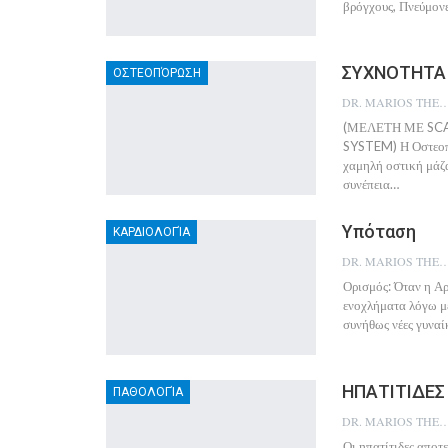
βρόγχους, Πνεύμον
ΣΥΧΝΟΤΗΤΑ
ΟΣΤΕΟΠΌΡΩΣΗ
DR. MARIOS THEO
(ΜΕΛΕΤΗ ΜΕ SC
SYSTEM) Η Οστεοπό
χαμηλή οστική μάζα
συνέπεια…
Υπόταση
ΚΑΡΔΙΟΛΟΓΊΑ
DR. MARIOS THEO
Ορισμός: Όταν η Α
ενοχλήματα λόγω με
συνήθως νέες γυναί
ΗΠΑΤΙΤΙΔΕΣ
ΠΑΘΟΛΟΓΊΑ
DR. MARIOS THEO
Οι ηπατίτιδες αποτ