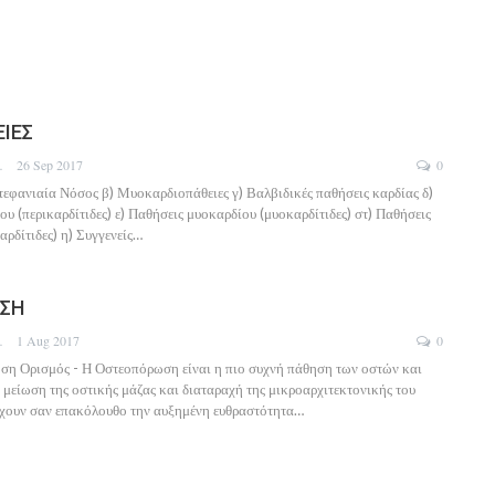
ΙΕΣ
DOTOU
26 Sep 2017
0
τεφανιαία Νόσος β) Μυοκαρδιοπάθειες γ) Βαλβιδικές παθήσεις καρδίας δ)
ου (περικαρδίτιδες) ε) Παθήσεις μυοκαρδίου (μυοκαρδίτιδες) στ) Παθήσεις
αρδίτιδες) η) Συγγενείς…
ΣΗ
DOTOU
1 Aug 2017
0
ωση Ορισμός - Η Οστεοπόρωση είναι η πιο συχνή πάθηση των οστών και
 μείωση της οστικής μάζας και διαταραχή της μικροαρχιτεκτονικής του
 έχουν σαν επακόλουθο την αυξημένη ευθραστότητα…