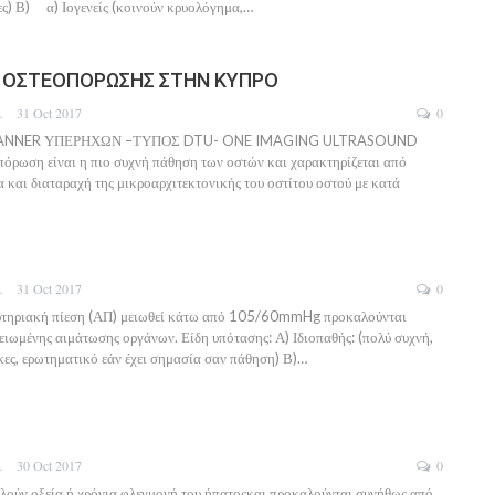
ες) Β) α) Ιογενείς (κοινούν κρυολόγημα,…
 ΟΣΤΕΟΠΟΡΩΣΗΣ ΣΤΗΝ ΚΥΠΡΟ
DOTOU
31 Oct 2017
0
ANNER ΥΠΕΡΗΧΩΝ –ΤΥΠΟΣ DTU- ONE IMAGING ULTRASOUND
ρωση είναι η πιο συχνή πάθηση των οστών και χαρακτηρίζεται από
 και διαταραχή της μικροαρχιτεκτονικής του οστίτου οστού με κατά
DOTOU
31 Oct 2017
0
ρτηριακή πίεση (ΑΠ) μειωθεί κάτω από 105/60mmHg προκαλούνται
ιωμένης αιμάτωσης οργάνων. Είδη υπότασης: Α) Ιδιοπαθής: (πολύ συχνή,
κες, ερωτηματικό εάν έχει σημασία σαν πάθηση) Β)…
DOTOU
30 Oct 2017
0
ελούν οξεία ή χρόνια φλεγμονή του ήπατοςκαι προκαλούνται συνήθως από