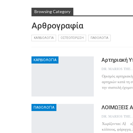
Browsing Category
Αρθρογραφία
ΚΑΡΔΙΟΛΟΓΊΑ
ΟΣΤΕΟΠΌΡΩΣΗ
ΠΑΘΟΛΟΓΊΑ
Αρτηριακή 
ΚΑΡΔΙΟΛΟΓΊΑ
DR. MARIOS THEO
Ορισμός αρτηριακής
αρτηριών κατά τη σ
την συστολή έχομεν
ΛΟΙΜΩΞΕΙΣ 
ΠΑΘΟΛΟΓΊΑ
DR. MARIOS THEO
Χωρίζονται: Α) α)
κόλπους, φάρυγγα, 