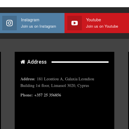
Instagram
Youtube
Join us on Instagram
Join us on Youtube
Address
Address
:
181 Leontiou A, Galaxia Leondiou
Building 1st floor, Limassol 3020, Cyprus
Phone: +357 25 356856